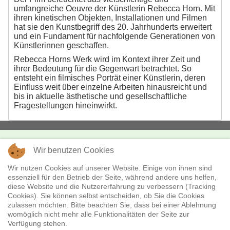
umfangreiche Oeuvre der Künstlerin Rebecca Horn. Mit
ihren kinetischen Objekten, Installationen und Filmen
hat sie den Kunstbegriff des 20. Jahrhunderts erweitert
und ein Fundament für nachfolgende Generationen von
Künstlerinnen geschaffen.
Rebecca Horns Werk wird im Kontext ihrer Zeit und
ihrer Bedeutung für die Gegenwart betrachtet. So
entsteht ein filmisches Porträt einer Künstlerin, deren
Einfluss weit über einzelne Arbeiten hinausreicht und
bis in aktuelle ästhetische und gesellschaftliche
Fragestellungen hineinwirkt.
Wir benutzen Cookies
KONTAKT
missingFILMs
Wir nutzen Cookies auf unserer Website. Einige von ihnen sind
essenziell für den Betrieb der Seite, während andere uns helfen,
Boxhagener Str. 18
diese Website und die Nutzererfahrung zu verbessern (Tracking
10245 Berlin
Cookies). Sie können selbst entscheiden, ob Sie die Cookies
Telefon:
+49 - (0)30 - 28 36 530
zulassen möchten. Bitte beachten Sie, dass bei einer Ablehnung
E-Mail:
verleih@missingfilms.de
womöglich nicht mehr alle Funktionalitäten der Seite zur
Verfügung stehen.
Datenschutzerklärung