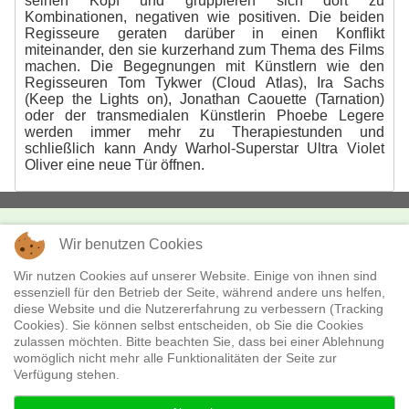
seinen Kopf und gruppieren sich dort zu
Kombinationen, negativen wie positiven. Die beiden
Regisseure geraten darüber in einen Konflikt
miteinander, den sie kurzerhand zum Thema des Films
machen. Die Begegnungen mit Künstlern wie den
Regisseuren Tom Tykwer (Cloud Atlas), Ira Sachs
(Keep the Lights on), Jonathan Caouette (Tarnation)
oder der transmedialen Künstlerin Phoebe Legere
werden immer mehr zu Therapiestunden und
schließlich kann Andy Warhol-Superstar Ultra Violet
Oliver eine neue Tür öffnen.
Wir benutzen Cookies
KONTAKT
missingFILMs
Wir nutzen Cookies auf unserer Website. Einige von ihnen sind
essenziell für den Betrieb der Seite, während andere uns helfen,
Boxhagener Str. 18
diese Website und die Nutzererfahrung zu verbessern (Tracking
10245 Berlin
Cookies). Sie können selbst entscheiden, ob Sie die Cookies
Telefon:
+49 - (0)30 - 28 36 530
zulassen möchten. Bitte beachten Sie, dass bei einer Ablehnung
E-Mail:
verleih@missingfilms.de
womöglich nicht mehr alle Funktionalitäten der Seite zur
Datenschutzerklärung
Verfügung stehen.