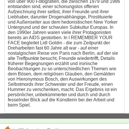
von über 900 Fotografien, die zwischen 1979 und 1986
entstanden sind, einer schonungslos offenen
Aufzeichnung ihrer selbst, ihrer Freunde und ihrer
Liebhaber, darunter Drogenabhängige, Prostituierte
und Außenseiter aus dem hedonistischen New Yorker
Untergrund und der schwulen Subkultur Europas. In
den 1990er Jahren waren viele ihrer Protagonisten
bereits an AIDS gestorben. In I REMEMBER YOUR
FACE begleitet Lidl Goldin - die zum Zeitpunkt der
Dreharbeiten fast 60 Jahre alt war - auf einer
nostalgischen Reise von Paris nach Berlin, auf der sie
alte Treffpunkte besucht, Freunde wiedertrifft, Details
früherer Begegnungen erzählt und ironische
Beobachtungen zu so unterschiedlichen Themen wie
dem Bösen, dem religiösen Glauben, den Gemälden
von Hieronymous Bosch, den Auswirkungen des
Selbstmords ihrer Schwester und der Freude, einen
Hummer zu verschenken, macht. Das Ergebnis ist ein
persönlicher, unbekümmerter und durch und durch
fesselnder Blick auf die Künstlerin bei der Arbeit und
beim Spiel.