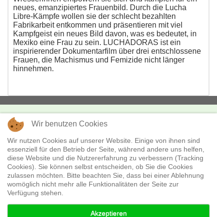
neues, emanzipiertes Frauenbild. Durch die Lucha
Libre-Kämpfe wollen sie der schlecht bezahlten
Fabrikarbeit entkommen und präsentieren mit viel
Kampfgeist ein neues Bild davon, was es bedeutet, in
Mexiko eine Frau zu sein. LUCHADORAS ist ein
inspirierender Dokumentarfilm über drei entschlossene
Frauen, die Machismus und Femizide nicht länger
hinnehmen.
Wir benutzen Cookies
KONTAKT
missingFILMs
Wir nutzen Cookies auf unserer Website. Einige von ihnen sind
essenziell für den Betrieb der Seite, während andere uns helfen,
Boxhagener Str. 18
diese Website und die Nutzererfahrung zu verbessern (Tracking
10245 Berlin
Cookies). Sie können selbst entscheiden, ob Sie die Cookies
Telefon:
+49 - (0)30 - 28 36 530
zulassen möchten. Bitte beachten Sie, dass bei einer Ablehnung
E-Mail:
verleih@missingfilms.de
womöglich nicht mehr alle Funktionalitäten der Seite zur
Verfügung stehen.
Datenschutzerklärung
Akzeptieren