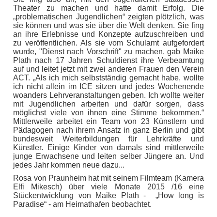
Theater zu machen und hatte damit Erfolg. Die
„problematischen Jugendlichen“ zeigten plötzlich, was
sie können und was sie über die Welt denken. Sie fing
an ihre Erlebnisse und Konzepte aufzuschreiben und
zu veröffentlichen. Als sie vom Schulamt aufgefordert
wurde, "Dienst nach Vorschrift" zu machen, gab Maike
Plath nach 17 Jahren Schuldienst ihre Verbeamtung
auf und leitet jetzt mit zwei anderen Frauen den Verein
ACT. „Als ich mich selbstständig gemacht habe, wollte
ich nicht allein im ICE sitzen und jedes Wochenende
woanders Lehrveranstaltungen geben. Ich wollte weiter
mit Jugendlichen arbeiten und dafür sorgen, dass
möglichst viele von ihnen eine Stimme bekommen.“
Mittlerweile arbeitet ein Team von 23 Künstlern und
Pädagogen nach ihrem Ansatz in ganz Berlin und gibt
bundesweit Weiterbildungen für Lehrkräfte und
Künstler. Einige Kinder von damals sind mittlerweile
junge Erwachsene und leiten selber Jüngere an. Und
jedes Jahr kommen neue dazu...
Rosa von Praunheim hat mit seinem Filmteam (Kamera
Elfi Mikesch) über viele Monate 2015 /16 eine
Stückentwicklung von Maike Plath - „How long is
Paradise“ - am Heimathafen beobachtet.