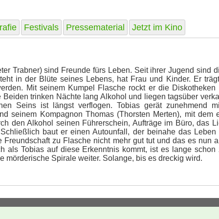
rafie
Festivals
Pressematerial
Jetzt im Kino
ter Trabner) sind Freunde fürs Leben. Seit ihrer Jugend sind 
eht in der Blüte seines Lebens, hat Frau und Kinder. Er träg
werden. Mit seinem Kumpel Flasche rockt er die Diskotheken u
 Beiden trinken Nächte lang Alkohol und liegen tagsüber verkat
chen Seins ist längst verflogen. Tobias gerät zunehmend m
 und seinem Kompagnon Thomas (Thorsten Merten), mit dem er
 durch den Alkohol seinen Führerschein, Aufträge im Büro, das L
chließlich baut er einen Autounfall, der beinahe das Leben s
e Freundschaft zu Flasche nicht mehr gut tut und das es nun an 
als Tobias auf diese Erkenntnis kommt, ist es lange schon 
e mörderische Spirale weiter. Solange, bis es dreckig wird.