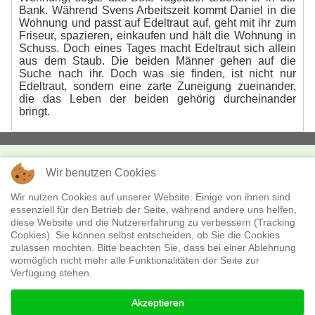
Bank. Während Svens Arbeitszeit kommt Daniel in die
Wohnung und passt auf Edeltraut auf, geht mit ihr zum
Friseur, spazieren, einkaufen und hält die Wohnung in
Schuss. Doch eines Tages macht Edeltraut sich allein
aus dem Staub. Die beiden Männer gehen auf die
Suche nach ihr. Doch was sie finden, ist nicht nur
Edeltraut, sondern eine zarte Zuneigung zueinander,
die das Leben der beiden gehörig durcheinander
bringt.
Wir benutzen Cookies
KONTAKT
missingFILMs
Wir nutzen Cookies auf unserer Website. Einige von ihnen sind
essenziell für den Betrieb der Seite, während andere uns helfen,
Boxhagener Str. 18
diese Website und die Nutzererfahrung zu verbessern (Tracking
10245 Berlin
Cookies). Sie können selbst entscheiden, ob Sie die Cookies
Telefon:
+49 - (0)30 - 28 36 530
zulassen möchten. Bitte beachten Sie, dass bei einer Ablehnung
E-Mail:
verleih@missingfilms.de
womöglich nicht mehr alle Funktionalitäten der Seite zur
Datenschutzerklärung
Verfügung stehen.
Akzeptieren