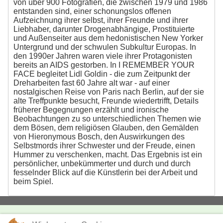
von über 900 Fotografien, die zwischen 1979 und 1986
entstanden sind, einer schonungslos offenen
Aufzeichnung ihrer selbst, ihrer Freunde und ihrer
Liebhaber, darunter Drogenabhängige, Prostituierte
und Außenseiter aus dem hedonistischen New Yorker
Untergrund und der schwulen Subkultur Europas. In
den 1990er Jahren waren viele ihrer Protagonisten
bereits an AIDS gestorben. In I REMEMBER YOUR
FACE begleitet Lidl Goldin - die zum Zeitpunkt der
Dreharbeiten fast 60 Jahre alt war - auf einer
nostalgischen Reise von Paris nach Berlin, auf der sie
alte Treffpunkte besucht, Freunde wiedertrifft, Details
früherer Begegnungen erzählt und ironische
Beobachtungen zu so unterschiedlichen Themen wie
dem Bösen, dem religiösen Glauben, den Gemälden
von Hieronymous Bosch, den Auswirkungen des
Selbstmords ihrer Schwester und der Freude, einen
Hummer zu verschenken, macht. Das Ergebnis ist ein
persönlicher, unbekümmerter und durch und durch
fesselnder Blick auf die Künstlerin bei der Arbeit und
beim Spiel.